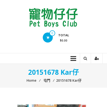
Skip
to
content
Pet
0
TOTAL
Boys
$0.00
Club
20151678 Kar仔
Home
⁄
屯門
⁄
20151678 Kar仔