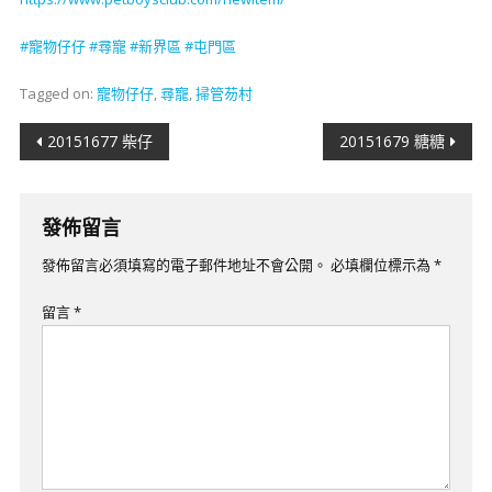
#
寵物仔仔
#
尋寵
#新界
區
#屯門區
Tagged on:
寵物仔仔
,
尋寵
,
掃管芴村
文
20151677 柴仔
20151679 糖糖
章
導
發佈留言
覽
發佈留言必須填寫的電子郵件地址不會公開。
必填欄位標示為
*
留言
*