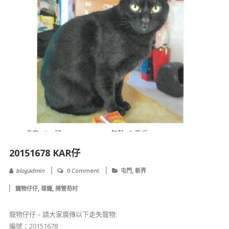
20151678 KAR仔
,
blogadmin
0 Comment
屯門
新界
,
,
寵物仔仔
尋寵
掃管芴村
寵物仔仔 – 請大家廣傳以下走失寵物:
編號：20151678