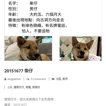
20151677 柴仔
,
blogadmin
0 Comment
北區
新界
,
,
,
上水
寵物仔仔
尋寵
燕崗村
寵物仔仔 – 請大家廣傳以下走失寵物:
編號：20151677