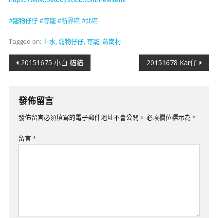
#
寵物仔仔
#
尋寵
#新界
區
#北區
Tagged on:
上水
,
寵物仔仔
,
尋寵
,
燕崗村
文
20151675 小白 貓貓
20151678 Kar仔
章
導
發佈留言
覽
發佈留言必須填寫的電子郵件地址不會公開。
必填欄位標示為
*
留言
*