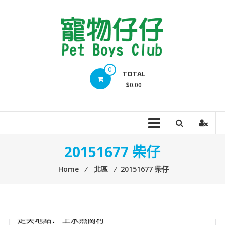
Skip
to
content
Pet
0
TOTAL
Boys
$0.00
Club
20151677 柴仔
Home
⁄
北區
⁄
20151677 柴仔