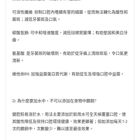
可溶性纖維: 抑制口腔內嗜糖有害的細菌，從而無法轉化為酸性和
菌斑；減低牙菌斑及口氣。
碳酸氫鈉: 可中和唾液酸度，減低琺瑯質變薄；有助堅固和美白牙
齒。
氨基酸: 是牙菌斑的破壞劑，有助於從牙齒上清除斑垢，令口氣更
清新。
維他命B6: 加強益菌蛋白質代謝，有助促生及增強口腔中益菌。
2) 為什麼要加水中，不可以添加在食物中餵飼?
健腔粉易溶於水，用法主要添加於飲用水可全天候覆蓋口腔，使
其酸性降低及保持口腔環境健康，效果更顯著；但如添加每天1-2
次的餵飼中，次數變少，難以達至最佳效果。