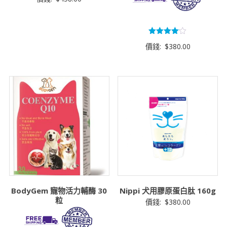
評分
價錢:
$
380.00
4.00
滿分 5
BodyGem 寵物活力輔酶 30
Nippi 犬用膠原蛋白肽 160g
粒
價錢:
$
380.00