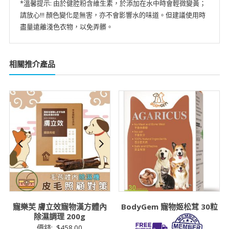
*溫馨提示: 由於健腔粉含維生素，於添加在水中時會輕微變黃；
請放心!!! 顏色變化是無害，亦不會影響水的味道。但建議使用時
盡量遠離淺色衣物，以免弄髒。
相關推介產品
寵樂芙 膚立效寵物漢方體內
BodyGem 寵物姬松茸 30粒
除濕調理 200g
價錢:
$
458.00