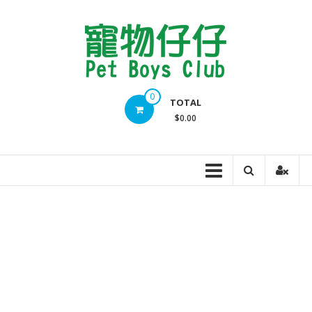
Skip
to
content
Pet
0
TOTAL
Boys
$0.00
Club