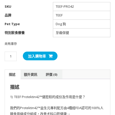
SKU
TEEF-PRO42
品牌
TEEF
Pet Type
Dog 狗
特別飲食療養
牙齒保健
尚有庫存
TEEF
加入購物車
犬
用
健
描述
額外資訊
評價 (0)
腔
粉
描述
3g
數
1) TEEF Protektin42™️健腔粉的成份及作用是什麼？
量
我們的Protektin42™️益生元專利配方由4種經FDA認可的100％人
類食用級成分組成，改善犬科口腔健康: –