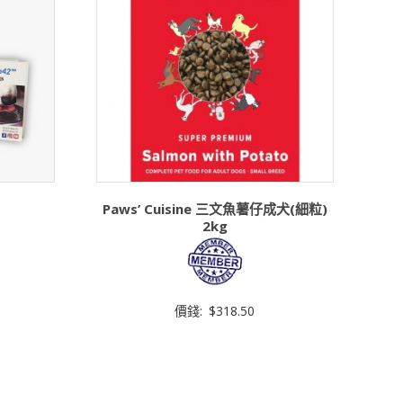
Paws’ Cuisine 三文魚薯仔成犬(細粒)
2kg
價錢:
$
318.50