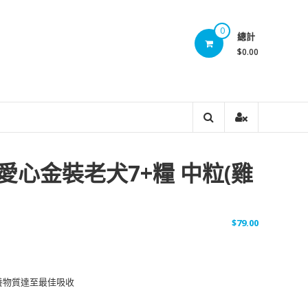
0
總計
$0.00
rt 愛心金裝老犬7+糧 中粒(雞
$
79.00
營養物質達至最佳吸收