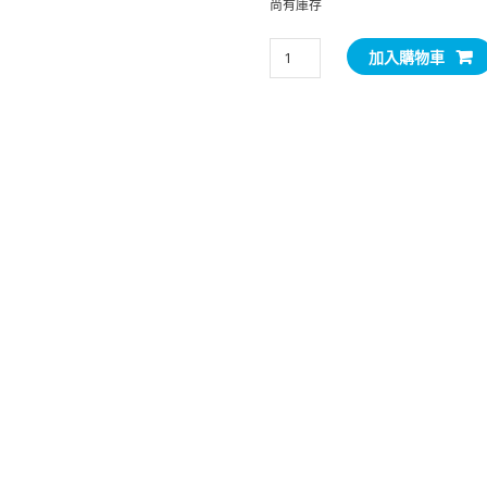
尚有庫存
SmartHeart
加入購物車
愛
心
金
裝
老
犬
7+糧
中
粒
(雞
肉
口
味)
1kg
數
量