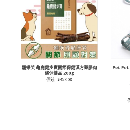
寵樂芙 龜鹿健步寶關節保健漢方藥膳肉
Pet P
條保健品 200g
價錢:
$
458.00