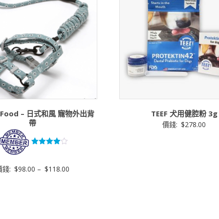
et Food – 日式和風 寵物外出背
TEEF 犬用健腔粉 3g
帶
價錢:
$
278.00
評分
4.00
滿分 5
價錢:
$
98.00
–
$
118.00