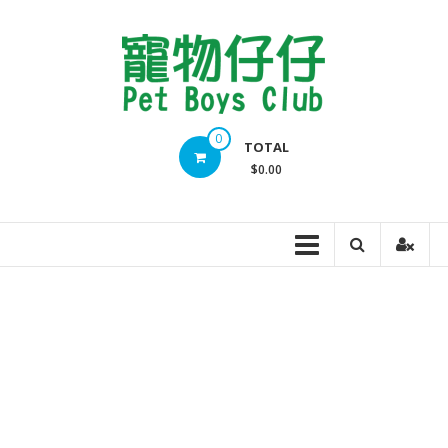
Skip
to
content
Pet
0
TOTAL
Boys
$0.00
Club