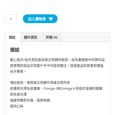
SmartHeart
加入購物車
愛
心
成
描述
額外資訊
評價 (0)
犬/
幼
描述
犬
濕
愛心成犬/幼犬濕包是由真正肉類所製成。由生產過程中的原料品
包
質管理到貨品交到客戶手中均受到關注，保證產品的質素和價值
(汁
合乎標準。
煮
雞
强壯肌肉 – 使用真正肉類作為蛋白質的來
粒/
皮膚和光澤毛皮健康 – Omega-3和Omega-6 有助於皮膚的健康
汁
和毛發光澤
煮
強健骨骼和牙齒 – 高鈣和磷
牛
提供口味
粒/