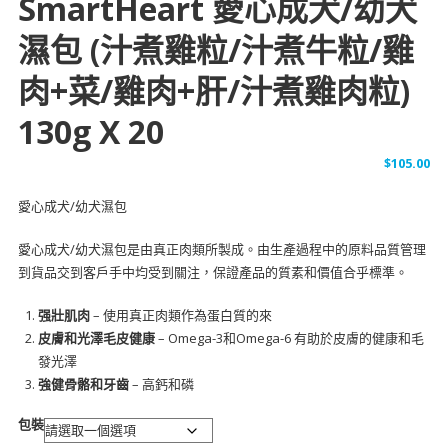
SmartHeart 愛心成犬/幼犬
濕包 (汁煮雞粒/汁煮牛粒/雞
肉+菜/雞肉+肝/汁煮雞肉粒)
130g X 20
$
105.00
愛心成犬/幼犬濕包
愛心成犬/幼犬濕包是由真正肉類所製成。由生產過程中的原料品質管理
到貨品交到客戶手中均受到關注，保證產品的質素和價值合乎標準。
强壯肌肉
– 使用真正肉類作為蛋白質的來
皮膚和光澤毛皮健康
– Omega-3和Omega-6 有助於皮膚的健康和毛
發光澤
強健骨骼和牙齒
– 高鈣和磷
包裝