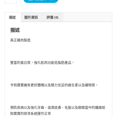
小
食
系
描述
額外資訊
評價 (0)
列
(牛
描述
奶
條)
真正雞肉製造
70g
x
20
豐富的蛋白質，強化肌肉功能低脂肪產品，
數
量
令狗寶寶擁有更好體魄以及精力充足的維生素以及礦物質，
預防疾病以及強化牙齒、滋潤皮膚、毛髮以及眼睛當中的纖維助
狗寶寶的排泄系統運作正常