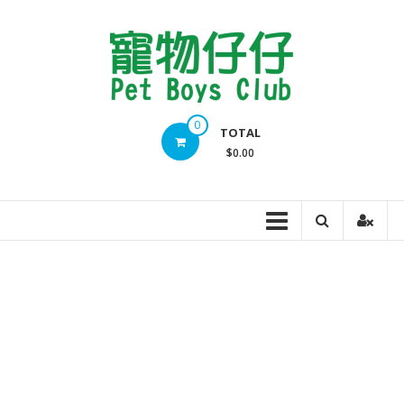
Skip
to
content
Pet
0
TOTAL
Boys
$0.00
Club