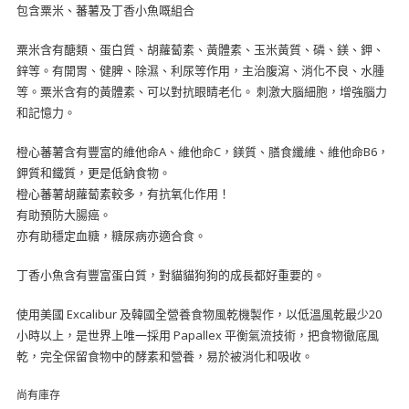
包含粟米、蕃薯及丁香小魚嘅組合
粟米含有醣類、蛋白質、胡蘿蔔素、黃體素、玉米黃質、磷、鎂、鉀、
鋅等。有開胃、健脾、除濕、利尿等作用，主治腹瀉、消化不良、水腫
等。粟米含有的黃體素、可以對抗眼睛老化。 刺激大腦細胞，增強腦力
和記憶力。
橙心蕃薯含有豐富的維他命A、維他命C，鎂質、膳食纖維、維他命B6，
鉀質和鐵質，更是低鈉食物。
橙心蕃薯胡蘿蔔素較多，有抗氧化作用！
有助預防大腸癌。
亦有助穩定血糖，糖尿病亦適合食。
丁香小魚含有豐富蛋白質，對貓貓狗狗的成長都好重要的。
使用美國 Excalibur 及韓國全營養食物風乾機製作，以低溫風乾最少20
小時以上，是世界上唯一採用 Papallex 平衡氣流技術，把食物徹底風
乾，完全保留食物中的酵素和營養，易於被消化和吸收。
尚有庫存