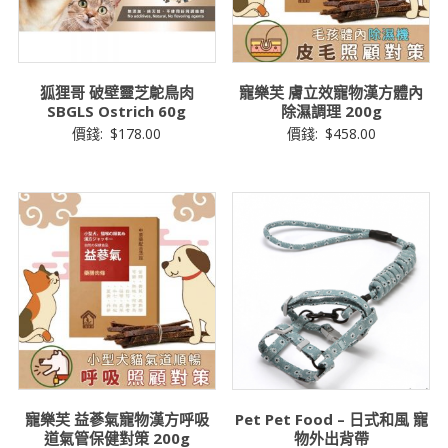
狐狸哥 破壁靈芝鴕鳥肉
寵樂芙 膚立效寵物漢方體內
SBGLS Ostrich 60g
除濕調理 200g
價錢:
$
178.00
價錢:
$
458.00
寵樂芙 益蔘氣寵物漢方呼吸
Pet Pet Food – 日式和風 寵
道氣管保健對策 200g
物外出背帶