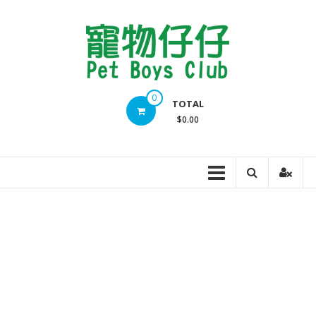
Skip
to
content
Pet
0
TOTAL
Boys
$0.00
Club