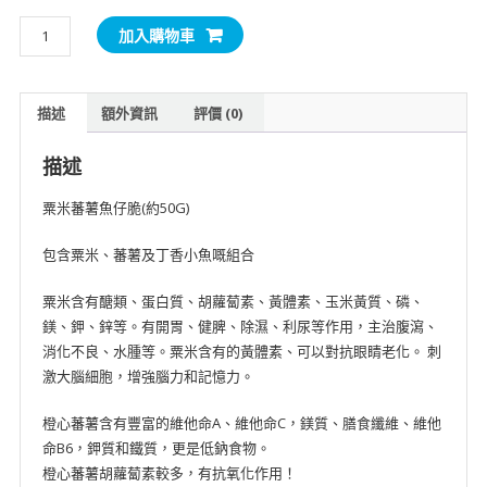
HKPetsLife
加入購物車
栗
米
蕃
描述
額外資訊
評價 (0)
薯
魚
描述
仔
脆
粟米蕃薯魚仔脆(約50G)
50G
x
包含粟米、蕃薯及丁香小魚嘅組合
5
粟米含有醣類、蛋白質、胡蘿蔔素、黃體素、玉米黃質、磷、
數
鎂、鉀、鋅等。有開胃、健脾、除濕、利尿等作用，主治腹瀉、
量
消化不良、水腫等。粟米含有的黃體素、可以對抗眼睛老化。 刺
激大腦細胞，增強腦力和記憶力。
橙心蕃薯含有豐富的維他命A、維他命C，鎂質、膳食纖維、維他
命B6，鉀質和鐵質，更是低鈉食物。
橙心蕃薯胡蘿蔔素較多，有抗氧化作用！