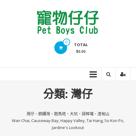
Skip
to
content
Pet
0
TOTAL
Boys
$0.00
Club
分類:
灣仔
灣仔、銅鑼灣、跑馬地、大坑、掃桿埔、渣甸山
Wan Chai, Causeway Bay, Happy Valley, Tai Hang, So Kon Po,
Jardine's Lookout