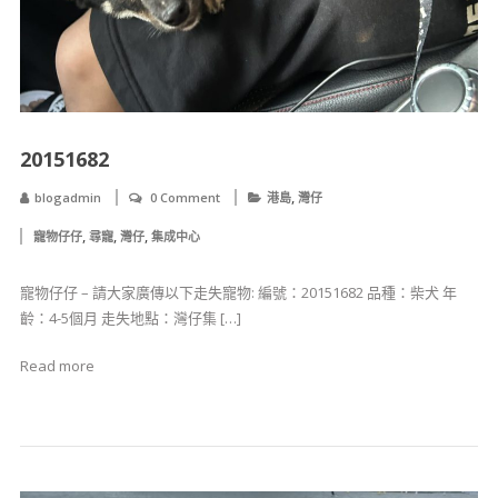
20151682
,
blogadmin
0 Comment
港島
灣仔
,
,
,
寵物仔仔
尋寵
灣仔
集成中心
寵物仔仔 – 請大家廣傳以下走失寵物: 編號：20151682 品種：柴犬 年
齡：4-5個月 走失地點：灣仔集 […]
Read more