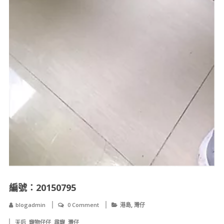
編號：20150795
,
blogadmin
0 Comment
港島
灣仔
,
,
,
天后
寵物仔仔
尋寵
灣仔