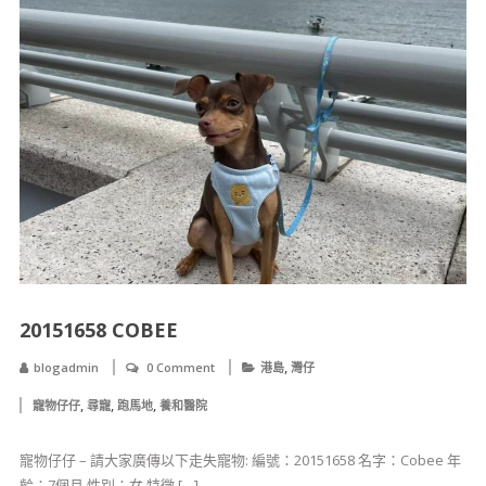
20151658 COBEE
,
blogadmin
0 Comment
港島
灣仔
,
,
,
寵物仔仔
尋寵
跑馬地
養和醫院
寵物仔仔 – 請大家廣傳以下走失寵物: 編號：20151658 名字：Cobee 年
齡：7個月 性別：女 特徵 […]