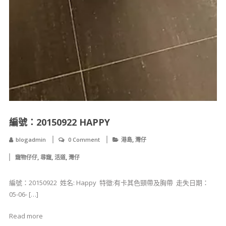
​​編號：20150922 ​HAPPY
,
blogadmin
0 Comment
港島
灣仔
,
,
,
寵物仔仔
尋寵
活道
灣仔
​​編號：20150922 ​ 姓名: ​Happy ​ 特徵:有卡其色頸帶及胸帶 ​ 走失日期：
05-06- […]
Read more