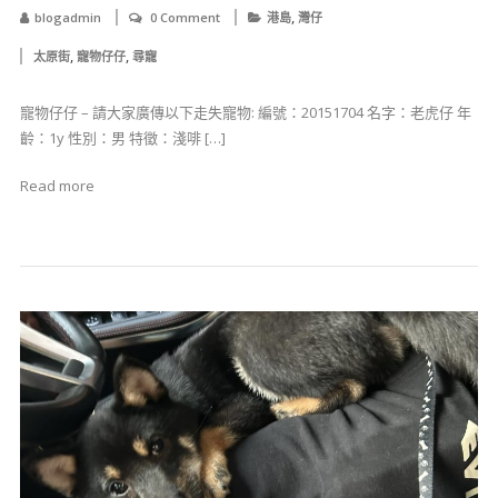
,
blogadmin
0 Comment
港島
灣仔
,
,
太原街
寵物仔仔
尋寵
寵物仔仔 – 請大家廣傳以下走失寵物: 編號：20151704 名字：老虎仔 年
齡：1y 性別：男 特徵：淺啡 […]
Read more