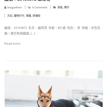
,
blogadmin
0 Comment
港島
灣仔
,
,
,
天后
寵物仔仔
尋寵
琉璃街
編號：20150872 ​ 名字：貓哥哥 ​ 年齡：約1歲 ​ 性別： 男 ​ 特徵：灰色花
貓，尾巴有兩截曲, […]
Read more