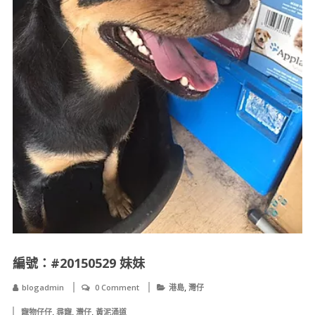
編號：#20150529 妹妹
,
blogadmin
0 Comment
港島
灣仔
,
,
,
寵物仔仔
尋寵
灣仔
黃泥涌道