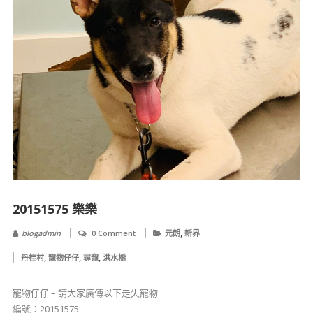
20151575 樂樂
,
blogadmin
0 Comment
元朗
新界
,
,
,
丹桂村
寵物仔仔
尋寵
洪水橋
寵物仔仔 – 請大家廣傳以下走失寵物:
編號：20151575