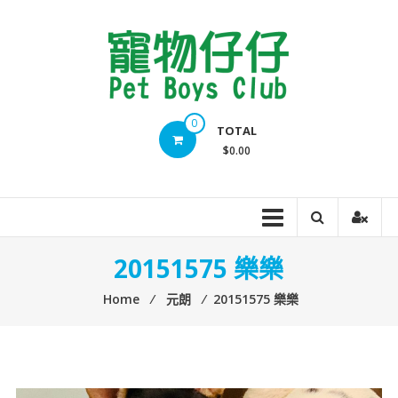
Skip
to
content
Pet
0
TOTAL
Boys
$0.00
Club
20151575 樂樂
Home
⁄
元朗
⁄
20151575 樂樂