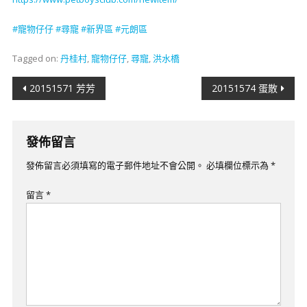
#
寵物仔仔
#
尋寵
#新界
區
#元朗區
Tagged on:
丹桂村
,
寵物仔仔
,
尋寵
,
洪水橋
文
20151571 芳芳
20151574 蛋散
章
導
發佈留言
覽
發佈留言必須填寫的電子郵件地址不會公開。
必填欄位標示為
*
留言
*