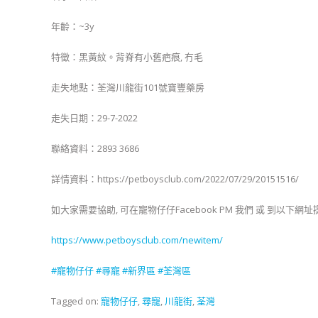
年齡：~3y
特徵：黑黃紋。背脊有小舊疤痕, 冇毛
走失地點：荃灣川龍街101號寶豐藥房
走失日期：29-7-2022
聯絡資料：2893 3686
詳情資料：https://petboysclub.com/2022/07/29/20151516/
如大家需要協助, 可在寵物仔仔Facebook PM 我們 或 到以下
https://www.petboysclub.com/newitem/
#
寵物仔仔
#
尋寵
#新界
區
#荃灣區
Tagged on:
寵物仔仔
,
尋寵
,
川龍街
,
荃灣