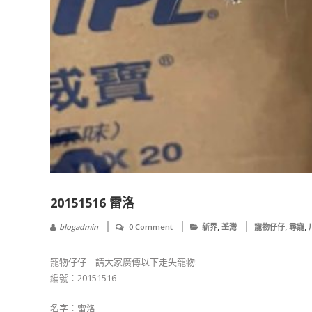
20151516 雷洛
,
,
,
blogadmin
0 Comment
新界
荃灣
寵物仔仔
尋寵
寵物仔仔 – 請大家廣傳以下走失寵物:
編號：20151516
名字：雷洛