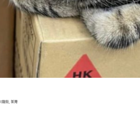
,
川龍街
荃灣