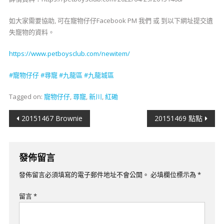
如大家需要協助, 可在寵物仔仔Facebook PM 我們 或 到以下網址提交遺
失寵物的資料。
https://www.petboysclub.com/newitem/
#
寵物仔仔
#
尋寵
#九龍
區
#九龍城區
Tagged on:
寵物仔仔
,
尋寵
,
新川
,
紅磡
文
20151467 Brownie
20151469 點點
章
導
發佈留言
覽
發佈留言必須填寫的電子郵件地址不會公開。
必填欄位標示為
*
留言
*