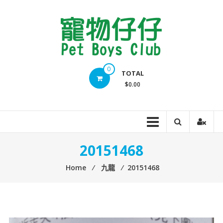
Skip
to
content
Pet
0
TOTAL
Boys
$0.00
Club
20151468
Home
⁄
九龍
⁄
20151468