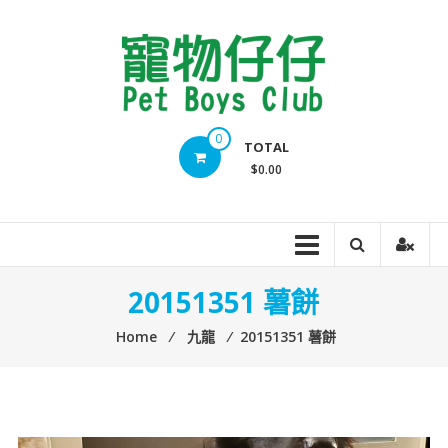
Skip
to
content
Pet
0
TOTAL
Boys
$0.00
Club
20151351 薯餅
Home
⁄
九龍
⁄
20151351 薯餅