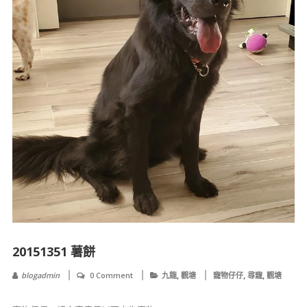
20151351 薯餅
,
,
,
blogadmin
0 Comment
九龍
觀塘
寵物仔仔
尋寵
觀塘