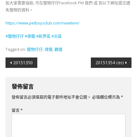
如大家需要協助, 可在寵物仔仔Facebook PM 我們 或 到以下網址提交遺
失寵物的資料。
https://www.petboysclub.com/newitem/
#
寵物仔仔
#
尋寵
#新界
區
#北區
Tagged on:
寵物仔仔
,
尋寵
,
觀塘
文
20151350
20151354 ceci
章
導
發佈留言
覽
發佈留言必須填寫的電子郵件地址不會公開。
必填欄位標示為
*
留言
*