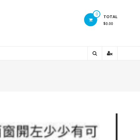
0
TOTAL
$0.00