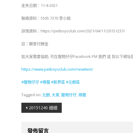
走失日期：11-4-2021
聯絡資料：5505 7370 李小姐
詳情資料：https://petboysclub.com/2021/04/11/20151237/
註：願意付酬金
如大家需要協助, 可在寵物仔仔Facebook PM 我們 或 到以下
https://www.petboysclub.com/newitem/
#
寵物仔仔
#
尋寵
#新界
區
#元朗區
Tagged on:
元朗
,
大棠
,
寵物仔仔
,
尋寵
文
20151240 細細
章
導
發佈留言