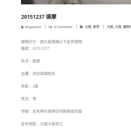
20151237 達摩
,
,
,
blogadmin
0 Comment
元朗
新界
元朗
大棠
寵物
寵物仔仔 – 請大家廣傳以下走失寵物:
編號：20151237
名字：達摩
品種：虎紋英國短毛
年齡：2歲
性別：男
特徵：走失時冇佩帶任何飾物或衣服
走失地點：元朗大棠崇正