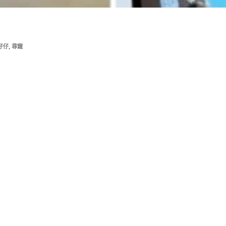
,
仔仔
尋寵