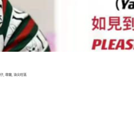
,
,
仔
尋寵
油尖旺區