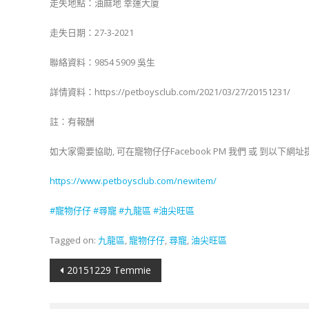
走失地點：油麻地 幸運大廈
走失日期：27-3-2021
聯絡資料：9854 5909 吳生
詳情資料：https://petboysclub.com/2021/03/27/20151231/
註：有報酬
如大家需要協助, 可在寵物仔仔Facebook PM 我們 或 到以下
https://www.petboysclub.com/newitem/
#
寵物仔仔
#
尋寵
#九龍
區
#油尖旺區
Tagged on:
九龍區
,
寵物仔仔
,
尋寵
,
油尖旺區
文
20151229 Temmie
章