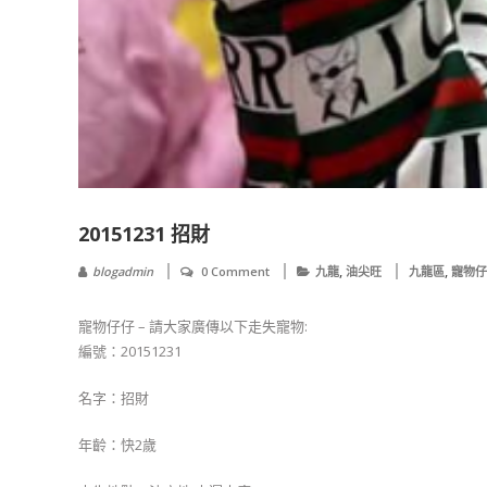
20151231 招財
,
,
blogadmin
0 Comment
九龍
油尖旺
九龍區
寵物仔
寵物仔仔 – 請大家廣傳以下走失寵物:
編號：20151231
名字：招財
年齡：快2歲