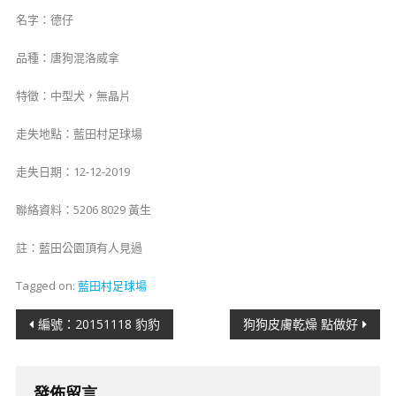
名字：德仔
品種：唐狗混洛威拿
特徵：中型犬，無晶片
​​​​​​​​​走失地點：藍田村足球場
​​​​走失日期：12-12-2019
​聯絡資料：5206 8029 黃生
註：藍田公園頂有人見過
Tagged on:
藍田村足球場
文
編號：20151118 豹豹
狗狗皮膚乾燥 點做好
章
導
發佈留言