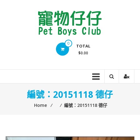
Skip
to
content
Pet
0
TOTAL
Boys
$0.00
Club
​​編號：20151118 德仔
Home
⁄
⁄
​​編號：20151118 德仔