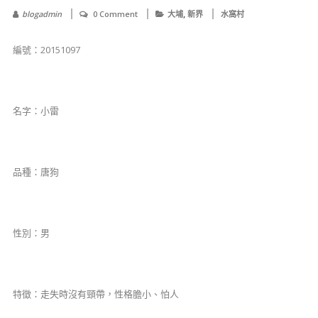
,
blogadmin
0 Comment
大埔
新界
水窩村
編號：20151097
名字：小雷
品種：唐狗
性別：男
特徵：走失時沒有頸帶，性格膽小、怕人