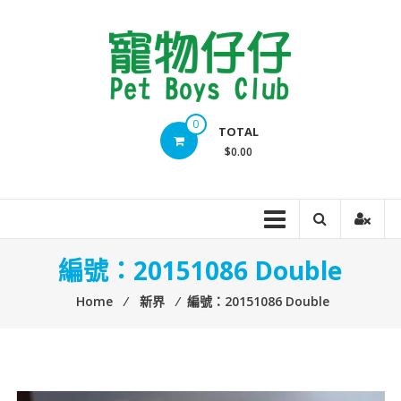
Skip
to
content
Pet
0
TOTAL
Boys
$0.00
Club
編號：20151086 Double
Home
⁄
新界
⁄
編號：20151086 Double