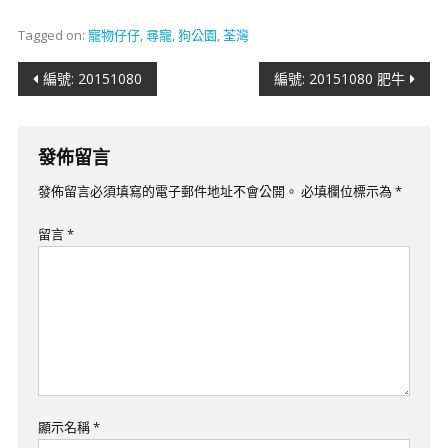
Tagged on:
寵物仔仔
,
尋寵
,
狗公園
,
荃灣
文
編號: 20151080
編號: 20151080 肥牛
章
導
發佈留言
覽
發佈留言必須填寫的電子郵件地址不會公開。
必填欄位標示為
*
留言
*
顯示名稱
*