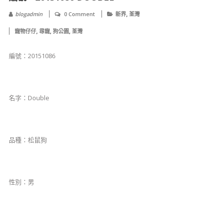
,
blogadmin
0 Comment
新界
荃灣
,
,
,
寵物仔仔
尋寵
狗公園
荃灣
編號：20151086
名字：Double
品種：松鼠狗
性別：男