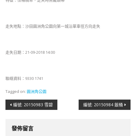
​特徵：性格精乖，走失時無戴頸帶
​​​走失地點：沙田圓洲角公園向第一城沿單車徑方向走失
​​走失日期：21-09-2018 14:00
聯絡資料：9330 1741
Tagged on:
圓洲角公園
文
編號: 20150983 雪碧
​​​​​編號: 20150984 飯桶
章
導
發佈留言