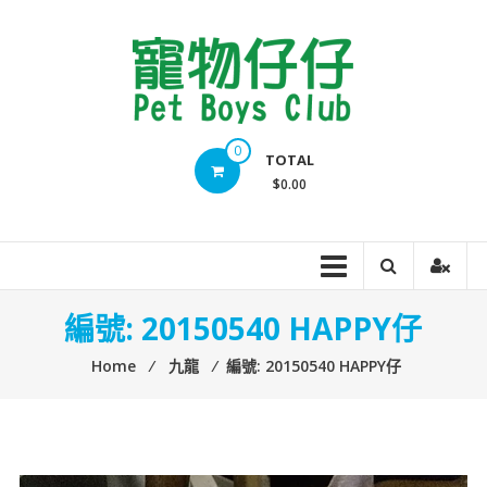
Skip
to
content
Pet
0
TOTAL
Boys
$0.00
Club
編號: 20150540 HAPPY仔
Home
⁄
九龍
⁄
編號: 20150540 HAPPY仔