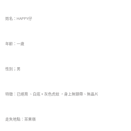
姓名：HAPPY仔
​年齡：一歲
​性別；男
特徵：已絕育 、白底 + 灰色虎紋 ，身上無頸帶、無晶片
​走失地點：茶果嶺