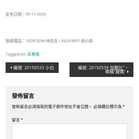
走失日期：09-11-2016
​​聯絡電話： 9328 8296 林先生 / 6429 9637 胡小姐
Tagged on:
茶果嶺
文
編號: 20150533 小白
編號: 20150539 加靚比”，
暱稱”靚媽”
章
導
發佈留言
覽
發佈留言必須填寫的電子郵件地址不會公開。
必填欄位標示為
*
留言
*