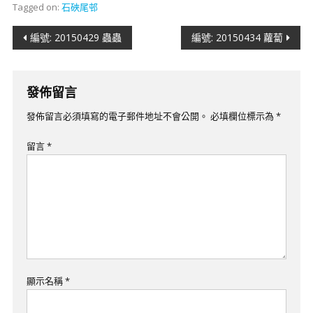
Tagged on:
石硤尾邨
文
編號: 20150429 蟲蟲
編號: 20150434 蘿蔔
章
導
發佈留言
覽
發佈留言必須填寫的電子郵件地址不會公開。
必填欄位標示為
*
留言
*
顯示名稱
*