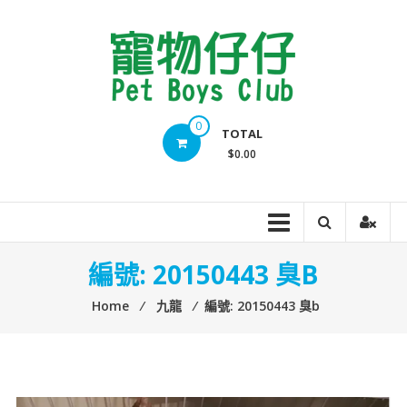
Skip
to
content
Pet
0
TOTAL
Boys
$0.00
Club
編號: 20150443 臭b
Home
⁄
九龍
⁄
編號: 20150443 臭b