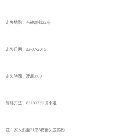
走失地點：石硤尾邨22座
走失日期：23-07-2016
走失時間：凌晨3:00
聯絡方法：62180729 吳小姐
註：家人追至21座8樓後失去蹤影