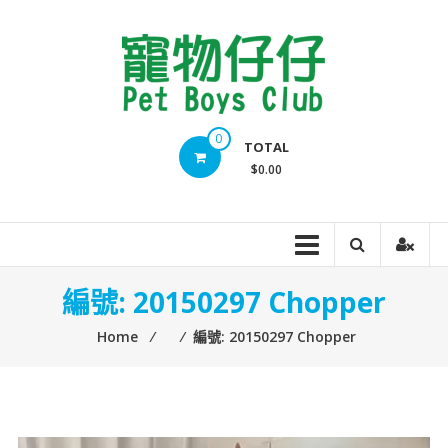
Skip
to
content
Pet
0
TOTAL
Boys
$0.00
Club
編號: 20150297 Chopper
Home
⁄
⁄
編號: 20150297 Chopper