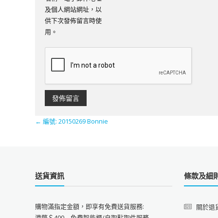
及個人網站網址，以
供下次發佈留言時使
用。
←
編號: 20150269 Bonnie
送貨資訊
條款及細
購物滿指定金額，即享有免費送貨服務:
關於退
港幣＄400 – 免費智能櫃/自取點取件服務