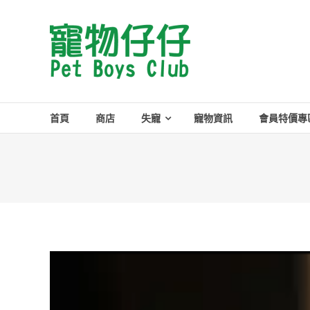
Skip
to
Pet
content
Boys
Club
首頁
商店
失寵
寵物資訊
會員特價專