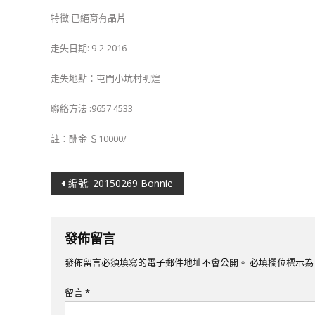
特徵:已絕育有晶片
走失日期: 9-2-2016
走失地點：屯門小坑村明煌
聯絡方法 :9657 4533
註：酬金 ＄10000/
文
編號: 20150269 Bonnie
章
導
發佈留言
覽
發佈留言必須填寫的電子郵件地址不會公開。
必填欄位標示
留言
*