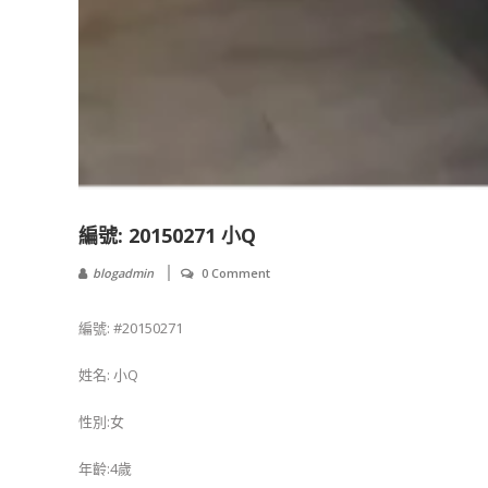
編號: 20150271 小Q
blogadmin
0 Comment
編號: #20150271
姓名: 小Q
性別:女
年齡:4歲