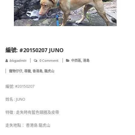
編號: #20150207 JUNO
,
blogadmin
0 Comment
中西區
港島
,
,
,
寵物仔仔
尋寵
香港島
龍虎山
編號: #20150207
姓名 : JUNO
特徵 : 走失時有藍色頸圈及皮帶
走失地點： 香港島 龍虎山