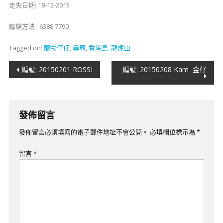
走失日期: 18-12-2015
聯絡方法 : 6388 7790
Tagged on:
寵物仔仔
,
尋寵
,
香港島
,
龍虎山
文
編號: 20150201 ROSSI
編號: 20150208 Kam 金仔
章
導
發佈留言
覽
發佈留言必須填寫的電子郵件地址不會公開。
必填欄位標示為
*
留言
*