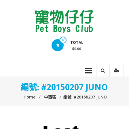
Skip
to
content
Pet
0
TOTAL
Boys
$0.00
Club
編號: #20150207 JUNO
Home
⁄
中西區
⁄
編號: #20150207 JUNO