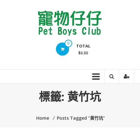
Skip
to
content
Pet
0
TOTAL
Boys
$0.00
Club
標籤:
黄竹坑
Home
⁄
Posts Tagged "黄竹坑"