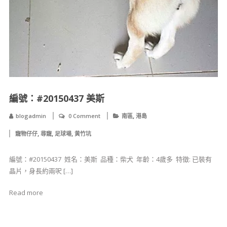
編號：#20150437 美斯
,
blogadmin
0 Comment
南區
港島
,
,
,
寵物仔仔
尋寵
足球場
黄竹坑
編號：#20150437 ​ 姓名：美斯 ​ 品種：柴犬 ​ 年齡：4歲多 ​ 特徵: 已裝有
晶片，身長約兩呎 […]
Read more