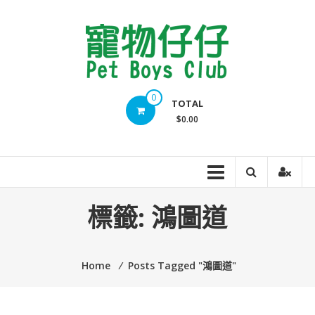
Skip
to
content
Pet
0
TOTAL
Boys
$0.00
Club
標籤:
鴻圖道
Home
⁄
Posts Tagged "鴻圖道"