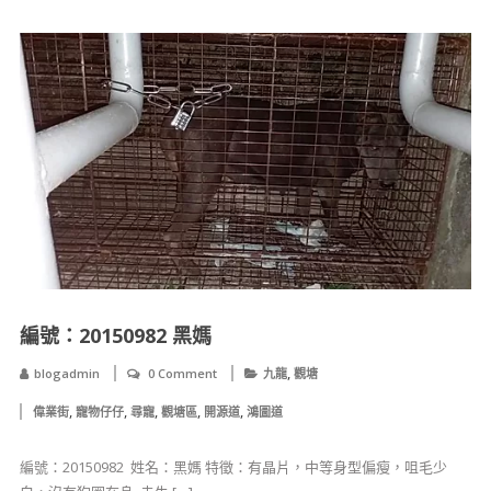
編號：20150982 黑媽
,
blogadmin
0 Comment
九龍
觀塘
,
,
,
,
,
偉業街
寵物仔仔
尋寵
觀塘區
開源道
鴻圖道
編號：20150982 ​ ​姓名：黑媽 ​特徵：有晶片，中等身型偏瘦，咀毛少