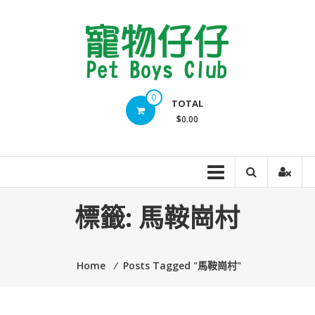
Skip
to
content
Pet
0
TOTAL
Boys
$0.00
Club
標籤:
馬鞍崗村
Home
⁄
Posts Tagged "馬鞍崗村"