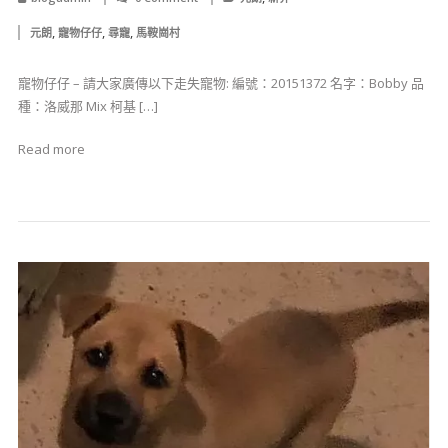
,
,
,
元朗
寵物仔仔
尋寵
馬鞍崗村
寵物仔仔 – 請大家廣傳以下走失寵物: 編號：20151372 名字：Bobby 品
種：洛威那 Mix 柯基 […]
Read more