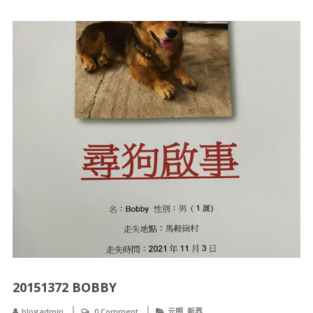
20151372 BOBBY
,
blogadmin
0 Comment
元朗
新界