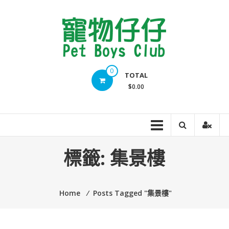
Skip
to
content
Pet
0
TOTAL
Boys
$0.00
Club
標籤:
集景樓
Home
⁄
Posts Tagged "集景樓"