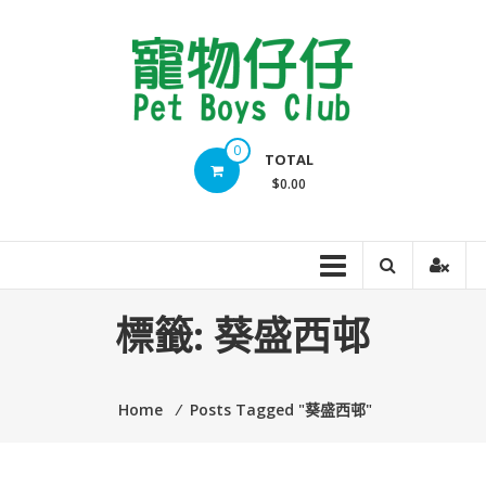
Skip
to
content
Pet
0
TOTAL
Boys
$0.00
Club
標籤:
葵盛西邨
Home
⁄
Posts Tagged "葵盛西邨"