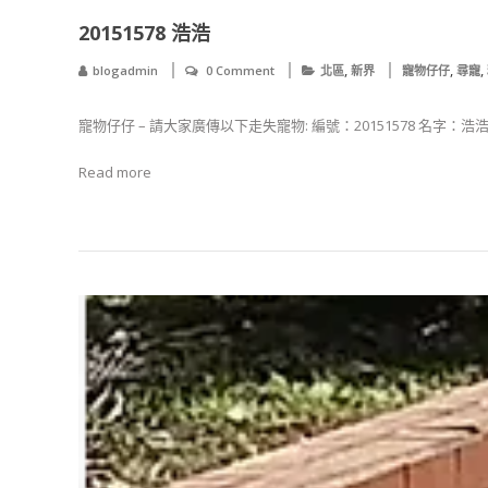
20151578 浩浩
,
,
,
blogadmin
0 Comment
北區
新界
寵物仔仔
尋寵
寵物仔仔 – 請大家廣傳以下走失寵物: 編號：20151578 名字：浩
Read more