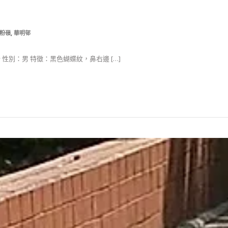
,
粉嶺
華明邨
浩 性別：男 特徵：黑色蝴蝶紋，鼻右邊 […]