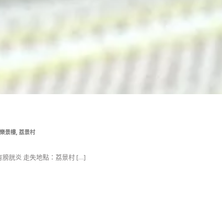
,
樂景樓
荔景村
胖。有膀胱炎 走失地點：荔景村 […]