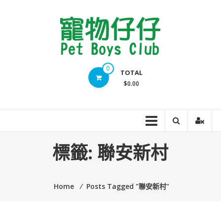
Skip
to
content
Pet
0
TOTAL
Boys
$0.00
Club
標籤:
聯安新村
Home
⁄
Posts Tagged "聯安新村"