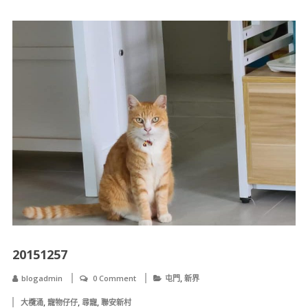
20151257
,
blogadmin
0 Comment
屯門
新界
,
,
,
大欖涌
寵物仔仔
尋寵
聯安新村