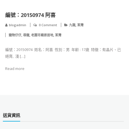
​編號：20150974 阿喜
,
blogadmin
0 Comment
九龍
荃灣
,
,
,
寵物仔仔
尋寵
老圍寺廟原居地
荃灣
​編號：20150974 ​ 姓名：阿喜 ​ 性別：男 ​ 年齡 : 17歲 ​ 特徵：有晶片、已
絕育, 淺 […]
Read more
送貨資訊