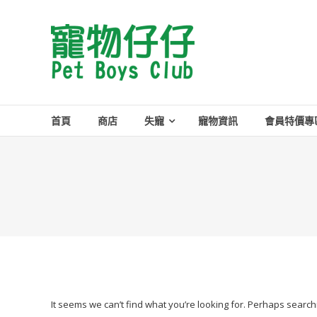
Skip
to
Pet
content
Boys
Club
首頁
商店
失寵
寵物資訊
會員特價專
It seems we can’t find what you’re looking for. Perhaps search