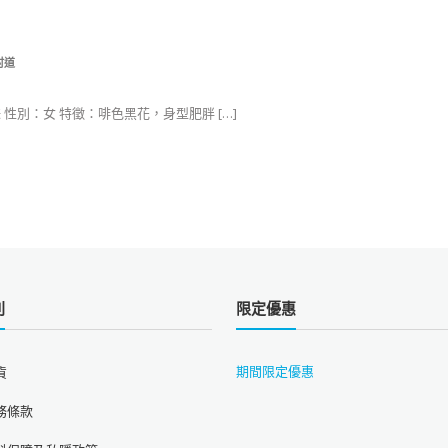
村道
妹 性別：女 特徵：啡色黑花，身型肥胖 […]
則
限定優惠
期間限定優惠
貨
務條款