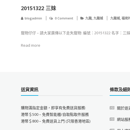
20151322 三妹
,
,
blogadmin
0 Comment
九龍
九龍城
九龍城
福佬
寵物仔仔 – 請大家廣傳以下走失寵物: 編號：20151322 名字：三
Read more
送貨資訊
條款及細
購物滿指定金額，即享有免費送貨服務:
關於退
港幣＄500 – 免費智能櫃/自取點取件服務
網站服
港幣＄800 – 免費送貨上門 (只限香港地區)