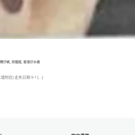
,
,
灣仔峽
貝璐道
香港仔水塘
塘附近) 走失日期:9-1 […]