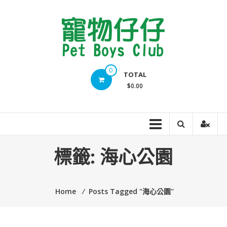
Skip
to
content
Pet
0
TOTAL
Boys
$0.00
Club
標籤:
海心公園
Home
⁄
Posts Tagged "海心公園"