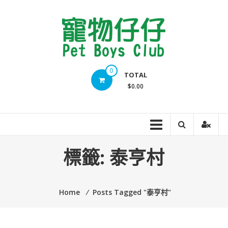
Skip
to
content
Pet
0
TOTAL
Boys
$0.00
Club
標籤:
泰亨村
Home
⁄
Posts Tagged "泰亨村"