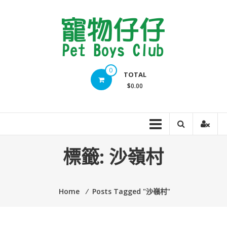
Skip
to
content
Pet
0
TOTAL
Boys
$0.00
Club
標籤:
沙嶺村
Home
⁄
Posts Tagged "沙嶺村"