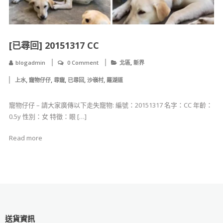
[已尋回] 20151317 CC
,
blogadmin
0 Comment
北區
新界
,
,
,
,
,
上水
寵物仔仔
尋寵
已尋回
沙嶺村
羅湖道
寵物仔仔 – 請大家廣傳以下走失寵物: 編號：20151317 名字：CC 年齡：
0.5y 性別：女 特徵：眼 […]
Read more
送貨資訊