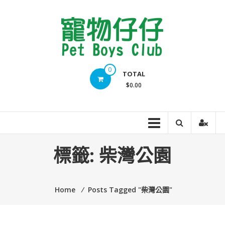
Skip
to
content
Pet
0
TOTAL
Boys
$0.00
Club
標籤:
柴灣公園
Home
⁄
Posts Tagged "柴灣公園"