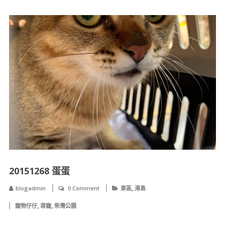
20151268 蛋蛋
,
blogadmin
0 Comment
東區
港島
,
,
寵物仔仔
尋寵
柴灣公園