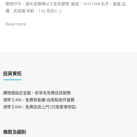
寵物仔仔 – 請大家廣傳以下走失寵物: 編號：20151268 名字：蛋蛋 品
種：虎斑貓 年齡：1.5y 性別 […]
Read more
送貨資訊
購物滿指定金額，即享有免費送貨服務:
港幣＄400 – 免費智能櫃/自取點取件服務
港幣＄600 – 免費送貨上門 (只限香港地區)
條款及細則