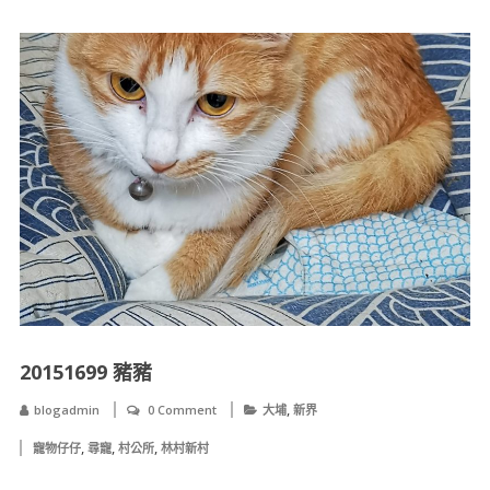
20151699 豬豬
,
blogadmin
0 Comment
大埔
新界
,
,
,
寵物仔仔
尋寵
村公所
林村新村