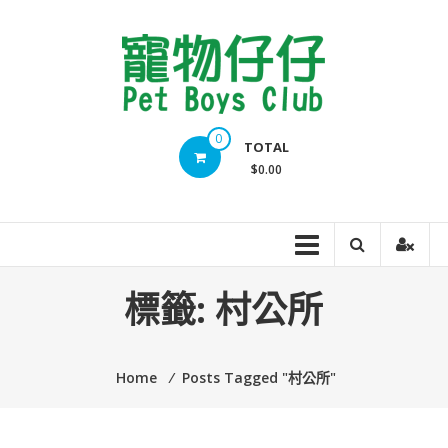
Skip
to
content
Pet
0
TOTAL
Boys
$0.00
Club
標籤:
村公所
Home
⁄
Posts Tagged "村公所"