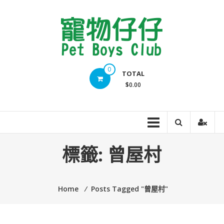
Skip
to
content
Pet
0
TOTAL
Boys
$0.00
Club
標籤:
曾屋村
Home
⁄
Posts Tagged "曾屋村"