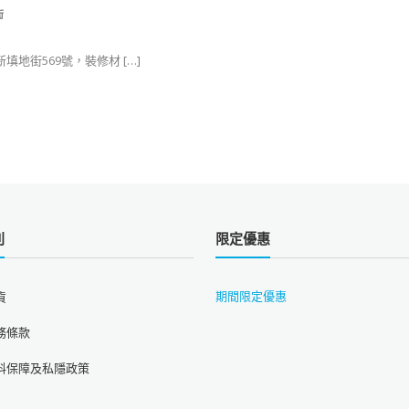
街
太子新填地街569號，裝修材 […]
則
限定優惠
期間限定優惠
貨
務條款
料保障及私隱政策