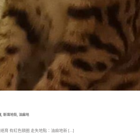
,
,
寵
新填地街
油麻地
經絕育 有紅色頸圈 走失地點：油麻地新 […]