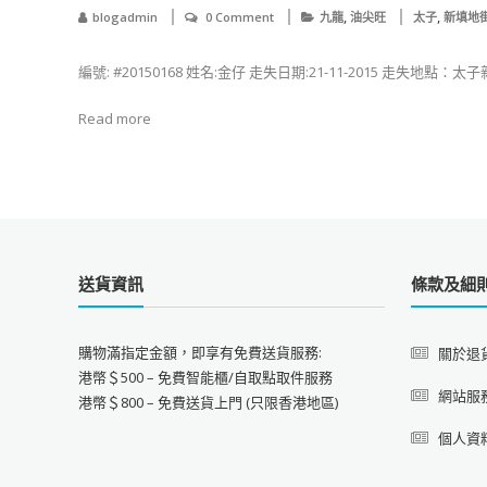
,
,
blogadmin
0 Comment
九龍
油尖旺
太子
新填地
編號: #20150168 姓名:金仔 走失日期:21-11-2015 走失地點：
Read more
送貨資訊
條款及細
購物滿指定金額，即享有免費送貨服務:
關於退
港幣＄500 – 免費智能櫃/自取點取件服務
網站服
港幣＄800 – 免費送貨上門 (只限香港地區)
個人資