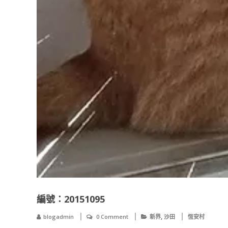
編號：20151095
,
blogadmin
0 Comment
新界
沙田
恆安村