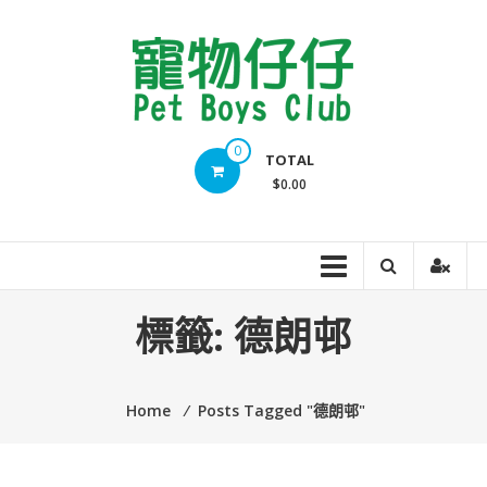
Skip
to
content
Pet
0
TOTAL
Boys
$0.00
Club
標籤:
德朗邨
Home
⁄
Posts Tagged "德朗邨"