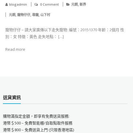
,
blogadmin
0 Comment
元朗
新界
,
,
,
元朗
寵物仔仔
尋寵
山下村
寵物仔仔 – 請大家廣傳以下走失寵物: 編號：20151370 年齡：2個月 性
別：女 特徵：黃色 走失地點： […]
Read more
送貨資訊
購物滿指定金額，即享有免費送貨服務:
港幣＄500 – 免費智能櫃/自取點取件服務
港幣＄800 – 免費送貨上門 (只限香港地區)