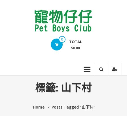
Skip
to
content
Pet
0
TOTAL
Boys
$0.00
Club
標籤:
山下村
Home
⁄
Posts Tagged "山下村"