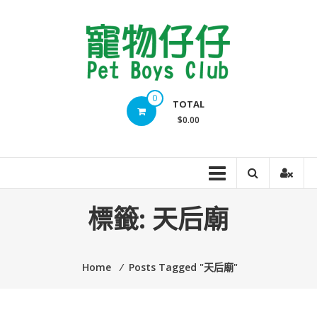
Skip
to
content
Pet
0
TOTAL
Boys
$0.00
Club
標籤:
天后廟
Home
⁄
Posts Tagged "天后廟"