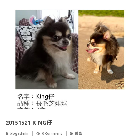
20151521 KING仔
blogadmin
0 Comment
離島