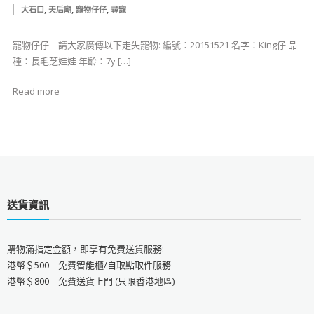
,
,
,
大石口
天后廟
寵物仔仔
尋寵
寵物仔仔 – 請大家廣傳以下走失寵物: 編號：20151521 名字：King仔 品
種：長毛芝娃娃 年齡：7y […]
Read more
送貨資訊
購物滿指定金額，即享有免費送貨服務:
港幣＄500 – 免費智能櫃/自取點取件服務
港幣＄800 – 免費送貨上門 (只限香港地區)