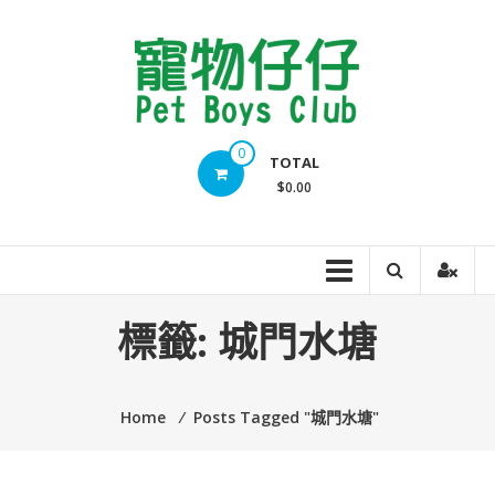
Skip
to
content
Pet
0
TOTAL
Boys
$0.00
Club
標籤:
城門水塘
Home
⁄
Posts Tagged "城門水塘"