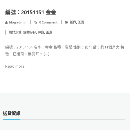
​​​​​編號：20151151 金金
,
blogadmin
0 Comment
新界
荃灣
,
,
,
城門水塘
寵物仔仔
尋寵
荃灣
​​​​​編號：20151151 名字：金金 品種：唐貓 性別：女 年齡：約11個月大 特
徵：已絕育，無剪耳。 […]
Read more
送貨資訊