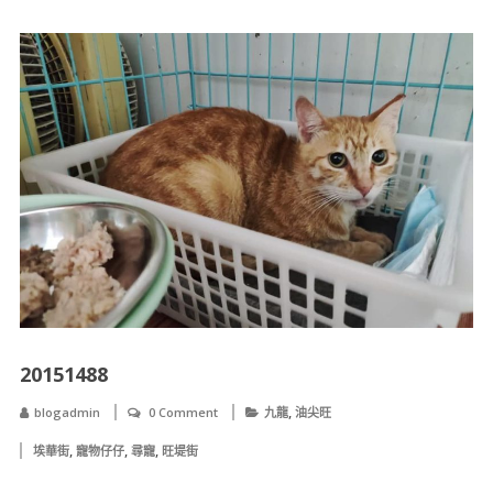
20151488
,
blogadmin
0 Comment
九龍
油尖旺
,
,
,
埃華街
寵物仔仔
尋寵
旺堤街