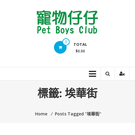
Skip
to
content
Pet
0
TOTAL
Boys
$0.00
Club
標籤:
埃華街
Home
⁄
Posts Tagged "埃華街"