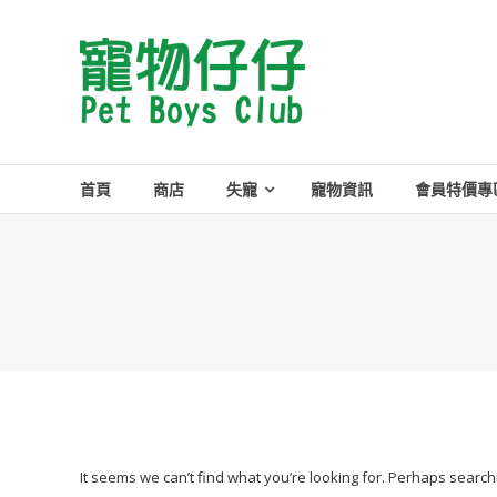
Skip
to
Pet
content
Boys
Club
首頁
商店
失寵
寵物資訊
會員特價專
It seems we can’t find what you’re looking for. Perhaps search