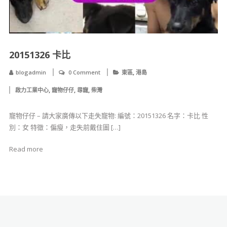
20151326 卡比
,
blogadmin
0 Comment
東區
港島
,
,
,
啟力工業中心
寵物仔仔
尋寵
柴灣
寵物仔仔 – 請大家廣傳以下走失寵物: 編號：20151326 名字：卡比 性
別：女 特徵：偏瘦，走失前戴住圖 […]
Read more